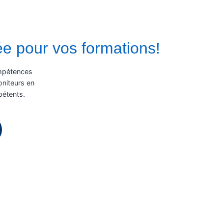
ée pour vos formations!
ompétences
niteurs en
pétents.