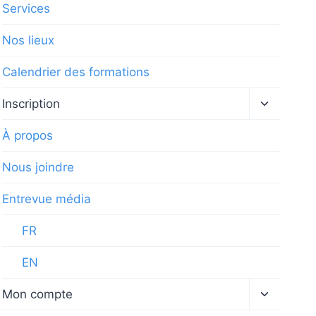
Services
Nos lieux
Calendrier des formations
Ouvrir/fe
Inscription
le
menu
À propos
enfant
Nous joindre
Entrevue média
FR
EN
Ouvrir/fe
Mon compte
le