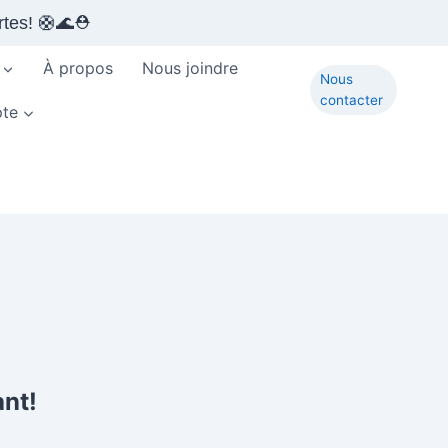
tes! 🛟🌊⛑️
À propos
Nous joindre
Nous
contacter
te
ant!