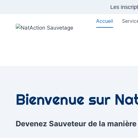
Aller
Les inscri
au
contenu
Accueil
Servic
Bienvenue sur Na
Devenez Sauveteur de la manière l