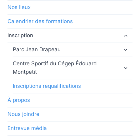
Nos lieux
Calendrier des formations
Ouvrir
Inscription
le
menu
Ouvrir
Parc Jean Drapeau
enfan
le
menu
Ouvrir
Centre Sportif du Cégep Édouard
enfan
le
Montpetit
menu
enfan
Inscriptions requalifications
À propos
Nous joindre
Entrevue média