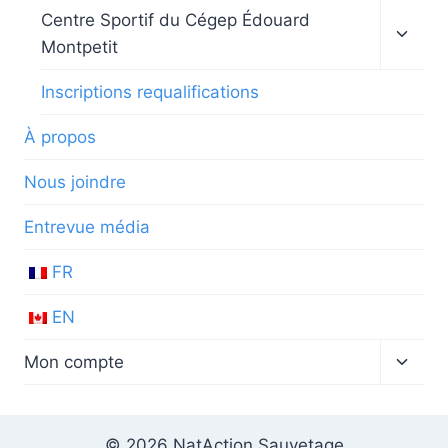
Ouvrir
Centre Sportif du Cégep Édouard
le
Montpetit
menu
enfan
Inscriptions requalifications
À propos
Nous joindre
Entrevue média
FR
EN
Ouvrir
Mon compte
le
menu
enfan
© 2026 NatAction Sauvetage