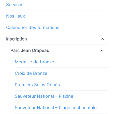
Services
Nos lieux
Calendrier des formations
Ouvrir
Inscription
le
menu
Ouvrir
Parc Jean Drapeau
enfan
le
menu
Médaille de bronze
enfan
Croix de Bronze
Premiers Soins Général
Sauveteur National – Piscine
Sauveteur National – Plage continentale