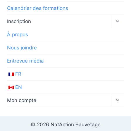
Calendrier des formations
Ouvrir
Inscription
le
menu
À propos
enfan
Nous joindre
Entrevue média
FR
EN
Ouvrir
Mon compte
le
menu
enfan
© 2026 NatAction Sauvetage