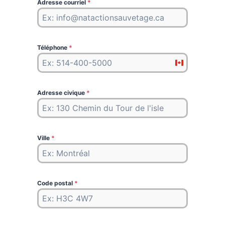
Adresse courriel
*
Téléphone
*
C
a
n
Adresse civique
*
a
d
a
Ville
*
+
1
Code postal
*