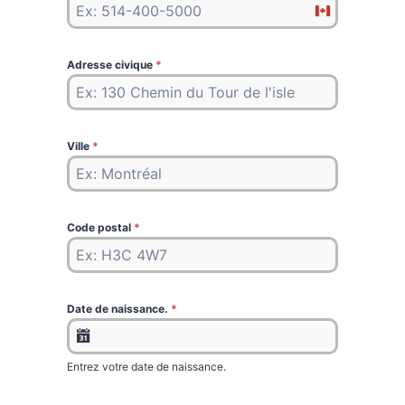
C
a
n
Adresse civique
*
a
d
a
Ville
*
+
1
Code postal
*
Date de naissance.
*
Entrez votre date de naissance.