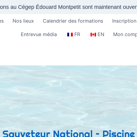
tions au Cégep Édouard Montpetit sont maintenant ouver
es
Nos lieux
Calendrier des formations
Inscription
Entrevue média
FR
EN
Mon comp
Sauveteur National – Piscine