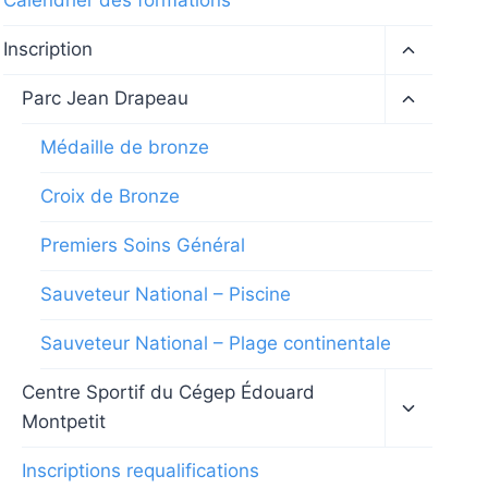
Calendrier des formations
Ouvrir/fe
Inscription
le
menu
Ouvrir/fe
Parc Jean Drapeau
enfant
le
menu
Médaille de bronze
enfant
Croix de Bronze
Premiers Soins Général
Sauveteur National – Piscine
Sauveteur National – Plage continentale
Ouvrir/fe
Centre Sportif du Cégep Édouard
le
Montpetit
menu
enfant
Inscriptions requalifications